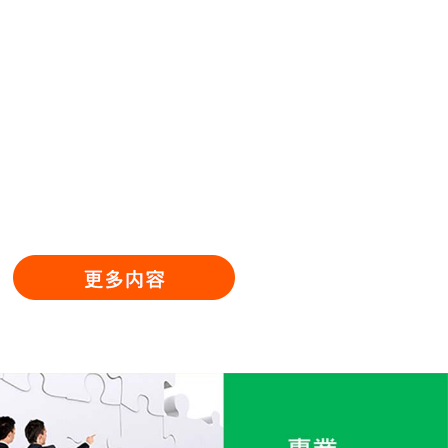
業稅稅法不同，於1991年成立百合圖書有限公
司)，1928年成立於上海，專業於外文期刊的訂
閱服務。1945年喬遷來台。時光荏苒，承蒙各界
惠顧，業務蒸蒸日上，實感激不盡！為了加強提
昇對客戶服務，隨時提供最新出版外文期刊資
訊，且與國外各出版商聯繫密切，敬請舊雨新知
推薦訂購，必能提供最優質的服務。